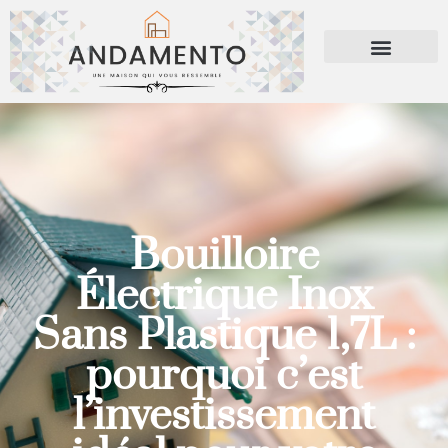
Bouilloire
Électrique Inox
Sans Plastique 1,7L :
pourquoi c’est
l’investissement